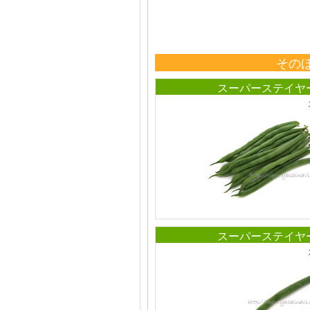
その
スーパーステイヤ
スーパーステイヤ