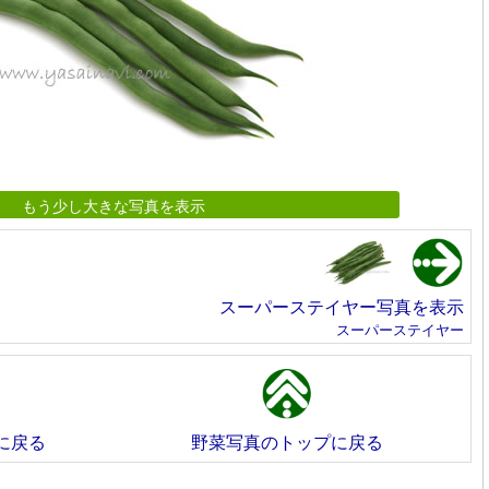
もう少し大きな写真を表示
スーパーステイヤー写真を表示
スーパーステイヤー
に戻る
野菜写真のトップに戻る