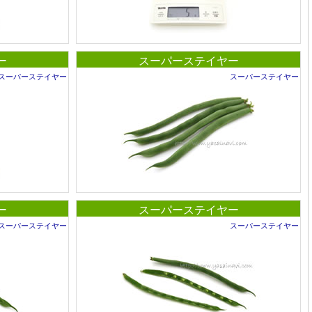
ー
スーパーステイヤー
スーパーステイヤー
スーパーステイヤー
ー
スーパーステイヤー
スーパーステイヤー
スーパーステイヤー