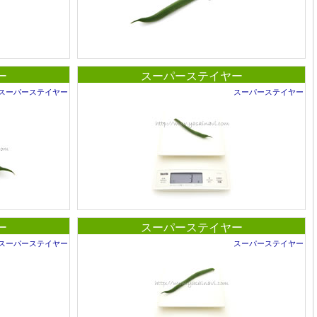
ー
スーパーステイヤー
スーパーステイヤー
スーパーステイヤー
ー
スーパーステイヤー
スーパーステイヤー
スーパーステイヤー