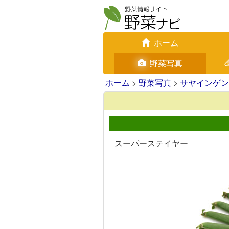
ホーム
野菜写真
ホーム
>
野菜写真
>
サヤインゲン
スーパーステイヤー