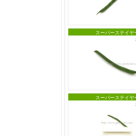
スーパーステイヤ
スーパーステイヤ