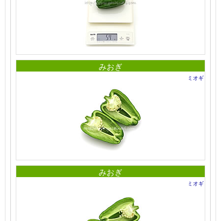
みおぎ
ミオギ
みおぎ
ミオギ