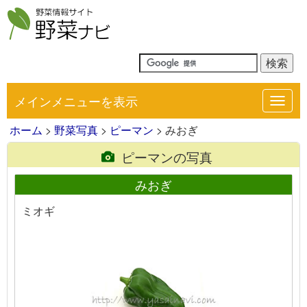
メインメニューを表示
Toggl
navig
ホーム
>
野菜写真
>
ピーマン
> みおぎ
ピーマンの写真
みおぎ
ミオギ