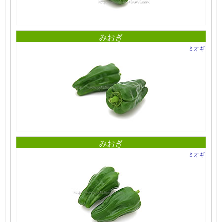
みおぎ
ミオギ
みおぎ
ミオギ