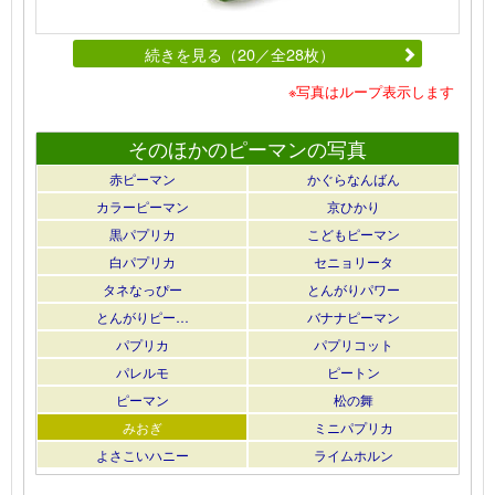
続きを見る（20／全28枚）
※写真はループ表示します
そのほかのピーマンの写真
赤ピーマン
かぐらなんばん
カラーピーマン
京ひかり
黒パプリカ
こどもピーマン
白パプリカ
セニョリータ
タネなっぴー
とんがりパワー
とんがりピー…
バナナピーマン
パプリカ
パプリコット
パレルモ
ピートン
ピーマン
松の舞
みおぎ
ミニパプリカ
よさこいハニー
ライムホルン