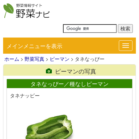
メインメニューを表示
Toggl
navig
ホーム
>
野菜写真
>
ピーマン
> タネなっぴー
ピーマンの写真
タネなっぴー／種なしピーマン
タネナッピー