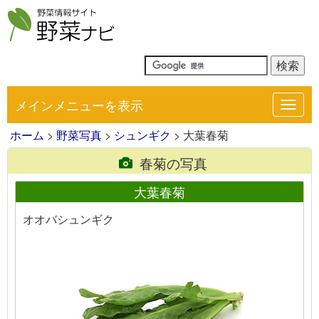
メインメニューを表示
Toggl
navig
ホーム
>
野菜写真
>
シュンギク
> 大葉春菊
春菊の写真
大葉春菊
オオバシュンギク