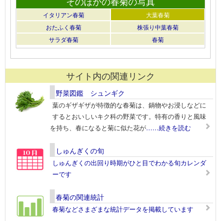
そのほかの春菊の写真
イタリアン春菊
大葉春菊
おたふく春菊
株張り中葉春菊
サラダ春菊
春菊
サイト内の関連リンク
野菜図鑑 シュンギク
葉のギザギザが特徴的な春菊は、鍋物やお浸しなどに
するとおいしいキク科の野菜です。特有の香りと風味
を持ち、春になると菊に似た花が
……続きを読む
しゅんぎくの旬
しゅんぎくの出回り時期がひと目でわかる旬カレンダ
ーです
春菊の関連統計
春菊などさまざまな統計データを掲載しています