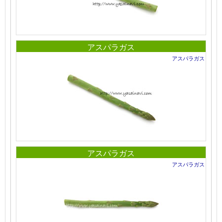
アスパラガス
アスパラガス
アスパラガス
アスパラガス