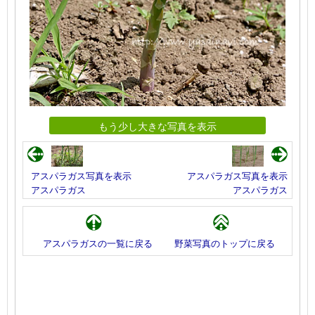
もう少し大きな写真を表示
アスパラガス写真を表示
アスパラガス写真を表示
アスパラガス
アスパラガス
アスパラガスの一覧に戻る
野菜写真のトップに戻る