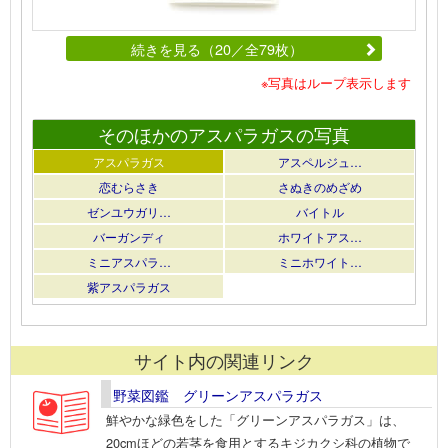
続きを見る（20／全79枚）
※写真はループ表示します
そのほかのアスパラガスの写真
アスパラガス
アスペルジュ…
恋むらさき
さぬきのめざめ
ゼンユウガリ…
バイトル
バーガンディ
ホワイトアス…
ミニアスパラ…
ミニホワイト…
紫アスパラガス
サイト内の関連リンク
野菜図鑑 グリーンアスパラガス
鮮やかな緑色をした「グリーンアスパラガス」は、
20cmほどの若茎を食用とするキジカクシ科の植物で