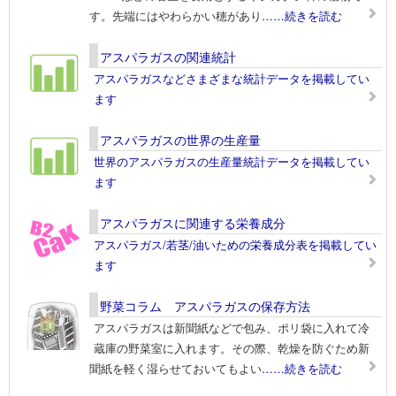
す。先端にはやわらかい穂があり
……続きを読む
アスパラガスの関連統計
アスパラガスなどさまざまな統計データを掲載してい
ます
アスパラガスの世界の生産量
世界のアスパラガスの生産量統計データを掲載してい
ます
アスパラガスに関連する栄養成分
アスパラガス/若茎/油いための栄養成分表を掲載してい
ます
野菜コラム アスパラガスの保存方法
アスパラガスは新聞紙などで包み、ポリ袋に入れて冷
蔵庫の野菜室に入れます。その際、乾燥を防ぐため新
聞紙を軽く湿らせておいてもよい
……続きを読む