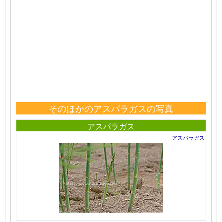
そのほかのアスパラガスの写真
アスパラガス
アスパラガス