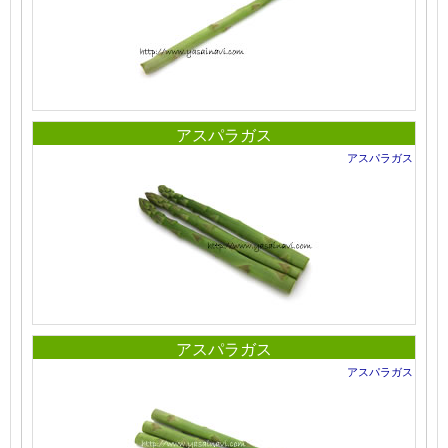
アスパラガス
アスパラガス
アスパラガス
アスパラガス