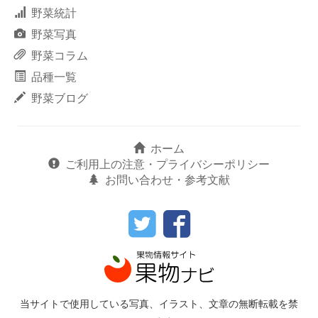
野菜統計
野菜写真
野菜コラム
品種一覧
野菜ブログ
ホーム
ご利用上の注意・プライバシーポリシー
お問い合わせ・参考文献
当サイトで使用している写真、イラスト、文章の無断転載を禁