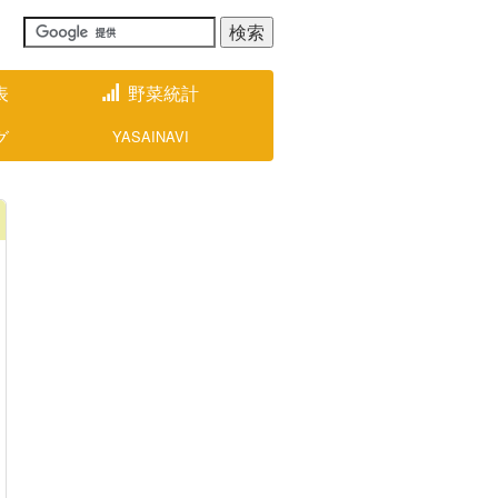
表
野菜統計
グ
YASAINAVI