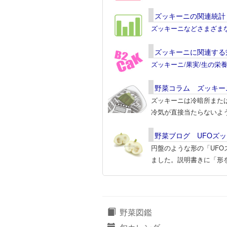
ズッキーニの関連統計
ズッキーニなどさまざま
ズッキーニに関連する
ズッキーニ/果実/生の栄
野菜コラム ズッキー
ズッキーニは冷暗所また
冷気が直接当たらないよ
野菜ブログ UFOズ
円盤のような形の「UF
ました。説明書きに「形
野菜図鑑