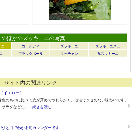
そのほかのズッキーニの写真
ーニ
ゴールディ
ズッキーニ
ズッキーニス…
ニ
ブラックボール
マッチャン
丸ズッキーニ
サイト内の関連リンク
（イエロー）
緑色のものに比べて皮が薄めでやわらかく、淡泊でクセのない味わいです。
、サラダなど生
……続きを読む
がひと目でわかる旬カレンダーです