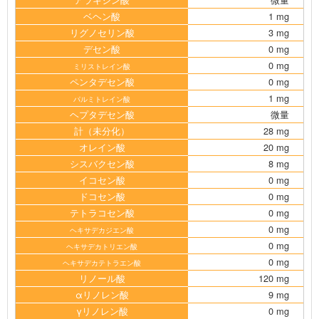
ベヘン酸
1 mg
リグノセリン酸
3 mg
デセン酸
0 mg
0 mg
ミリストレイン酸
ペンタデセン酸
0 mg
1 mg
パルミトレイン酸
ヘプタデセン酸
微量
計（未分化）
28 mg
オレイン酸
20 mg
シスバクセン酸
8 mg
イコセン酸
0 mg
ドコセン酸
0 mg
テトラコセン酸
0 mg
0 mg
ヘキサデカジエン酸
0 mg
ヘキサデカトリエン酸
0 mg
ヘキサデカテトラエン酸
リノール酸
120 mg
αリノレン酸
9 mg
γリノレン酸
0 mg