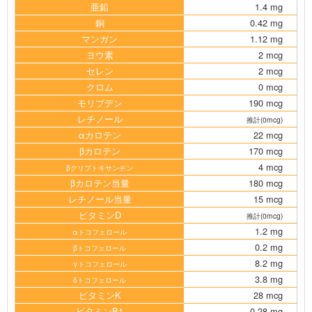
亜鉛
1.4 mg
銅
0.42 mg
マンガン
1.12 mg
ヨウ素
2 mcg
セレン
2 mcg
クロム
0 mcg
モリブデン
190 mcg
レチノール
推計(0mcg)
αカロテン
22 mcg
βカロテン
170 mcg
4 mcg
βクリプトキサンチン
βカロテン当量
180 mcg
レチノール当量
15 mcg
ビタミンD
推計(0mcg)
1.2 mg
αトコフェロール
0.2 mg
βトコフェロール
8.2 mg
γトコフェロール
3.8 mg
δトコフェロール
ビタミンK
28 mcg
ビタミンB1
0.28 mg