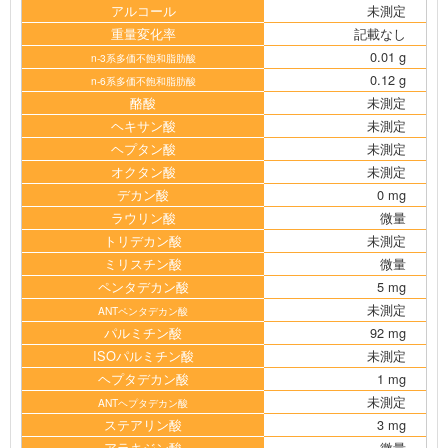
アルコール
未測定
重量変化率
記載なし
0.01 g
n-3系多価不飽和脂肪酸
0.12 g
n-6系多価不飽和脂肪酸
酪酸
未測定
ヘキサン酸
未測定
ヘプタン酸
未測定
オクタン酸
未測定
デカン酸
0 mg
ラウリン酸
微量
トリデカン酸
未測定
ミリスチン酸
微量
ペンタデカン酸
5 mg
未測定
ANTペンタデカン酸
パルミチン酸
92 mg
ISOパルミチン酸
未測定
ヘプタデカン酸
1 mg
未測定
ANTヘプタデカン酸
ステアリン酸
3 mg
アラキジン酸
微量