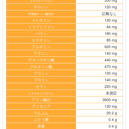
200 mg
フェニルアラニン
チロシン
120 mg
記載なし
芳香族アミノ酸合計
トレオニン
120 mg
トリプトファン
64 mg
バリン
180 mg
ヒスチジン
85 mg
アルギニン
620 mg
アラニン
140 mg
アスパラギン酸
440 mg
グルタミン酸
470 mg
グリシン
130 mg
プロリン
140 mg
セリン
220 mg
未測定
ヒドロキシプロリン
アミノ酸計
3600 mg
アンモニア
130 mg
でんぷん
20.2 g
ぶどう糖
0.4 g
果糖
0.4 g