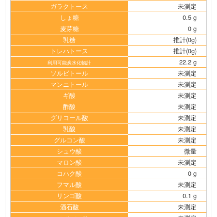
ガラクトース
未測定
しょ糖
0.5 g
麦芽糖
0 g
乳糖
推計(0g)
トレハトース
推計(0g)
22.2 g
利用可能炭水化物計
ソルビトール
未測定
マンニトール
未測定
ギ酸
未測定
酢酸
未測定
グリコール酸
未測定
乳酸
未測定
グルコン酸
未測定
シュウ酸
微量
マロン酸
未測定
コハク酸
0 g
フマル酸
未測定
リンゴ酸
0.1 g
酒石酸
未測定