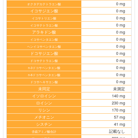
0 mg
オクタデカテトラエン酸
イコサジエン酸
0 mg
0 mg
イコサトリエン酸
0 mg
イコサテトラエン酸
アラキドン酸
0 mg
0 mg
イコサペンタエン酸
0 mg
ヘンイコサペンタエン酸
ドコサジエン酸
0 mg
0 mg
ドコサテトラエン酸
0 mg
n-3ドコサペンタエン酸
0 mg
n-6ドコサペンタエン酸
0 mg
ドコサヘキサエン酸
未同定
未測定
イソロイシン
140 mg
ロイシン
230 mg
リシン
170 mg
メチオニン
57 mg
シスチン
41 mg
記載なし
含硫アミノ酸合計