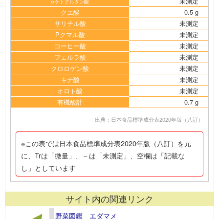
未測定
αケトグルタン酸
クエ酸
0.5 g
サリチル酸
未測定
Pクマル酸
未測定
コーヒー酸
未測定
フェルラ酸
未測定
クロロゲン酸
未測定
キナ酸
未測定
オロト酸
未測定
有機酸計
0.7 g
出典：日本食品標準成分表2020年版（八訂）
※この表では日本食品標準成分表2020年版（八訂）を元
に、Trは「微量」、－は「未測定」、空欄は「記載な
し」としています
サイト内の関連リンク
野菜図鑑 エダマメ