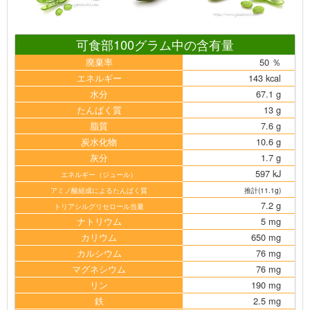
可食部100グラム中の含有量
廃棄率
50 ％
エネルギー
143 kcal
水分
67.1 g
たんぱく質
13 g
脂質
7.6 g
炭水化物
10.6 g
灰分
1.7 g
597 kJ
エネルギー（ジュール）
アミノ酸組成によるたんぱく質
推計(11.1g)
7.2 g
トリアシルグリセロール当量
ナトリウム
5 mg
カリウム
650 mg
カルシウム
76 mg
マグネシウム
76 mg
リン
190 mg
鉄
2.5 mg