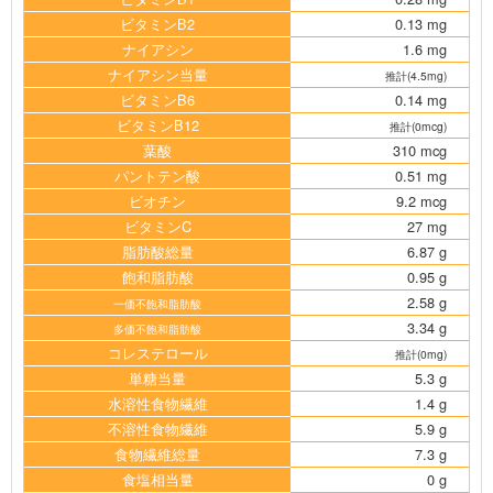
ビタミンB2
0.13 mg
ナイアシン
1.6 mg
ナイアシン当量
推計(4.5mg)
ビタミンB6
0.14 mg
ビタミンB12
推計(0mcg)
葉酸
310 mcg
パントテン酸
0.51 mg
ビオチン
9.2 mcg
ビタミンC
27 mg
脂肪酸総量
6.87 g
飽和脂肪酸
0.95 g
2.58 g
一価不飽和脂肪酸
3.34 g
多価不飽和脂肪酸
コレステロール
推計(0mg)
単糖当量
5.3 g
水溶性食物繊維
1.4 g
不溶性食物繊維
5.9 g
食物繊維総量
7.3 g
食塩相当量
0 g