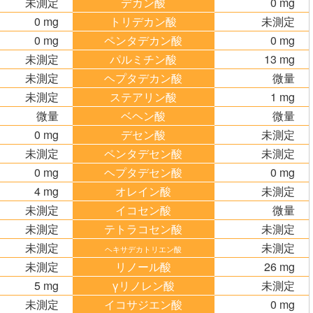
未測定
デカン酸
0 mg
0 mg
トリデカン酸
未測定
0 mg
ペンタデカン酸
0 mg
未測定
パルミチン酸
13 mg
未測定
ヘプタデカン酸
微量
未測定
ステアリン酸
1 mg
微量
ベヘン酸
微量
0 mg
デセン酸
未測定
未測定
ペンタデセン酸
未測定
0 mg
ヘプタデセン酸
0 mg
4 mg
オレイン酸
未測定
未測定
イコセン酸
微量
未測定
テトラコセン酸
未測定
未測定
未測定
ヘキサデカトリエン酸
未測定
リノール酸
26 mg
5 mg
γリノレン酸
未測定
未測定
イコサジエン酸
0 mg