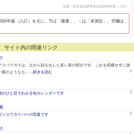
出典：日本食品標準成分表2020年版（八訂）
020年版（八訂）を元に、Trは「微量」、－は「未測定」、空欄は
サイト内の関連リンク
ス
アスパラガスは、土から顔を出した若い茎の部分です。これを収穫せずに放
い葉のようなも
……続きを読む
期がひと目でわかる旬カレンダーです
真
ゼンユウガリバーの写真です
計