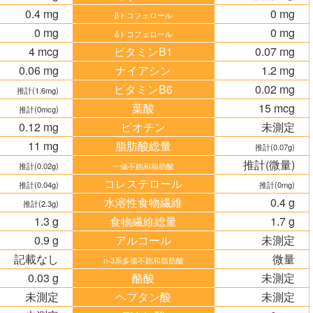
0.4 mg
0 mg
βトコフェロール
0 mg
0 mg
δトコフェロール
4 mcg
ビタミンB1
0.07 mg
0.06 mg
ナイアシン
1.2 mg
ビタミンB6
0.02 mg
推計(1.6mg)
葉酸
15 mcg
推計(0mcg)
0.12 mg
ビオチン
未測定
11 mg
脂肪酸総量
推計(0.07g)
推計(微量)
推計(0.02g)
一価不飽和脂肪酸
コレステロール
推計(0.04g)
推計(0mg)
水溶性食物繊維
0.4 g
推計(2.3g)
1.3 g
食物繊維総量
1.7 g
0.9 g
アルコール
未測定
記載なし
微量
n-3系多価不飽和脂肪酸
0.03 g
酪酸
未測定
未測定
ヘプタン酸
未測定