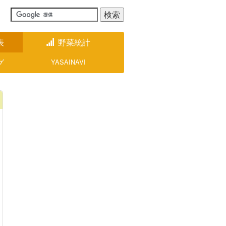
表
野菜統計
グ
YASAINAVI