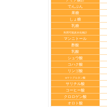
でんぷん
果糖
しょ糖
乳糖
利用可能炭水化物計
マンニトール
酢酸
乳酸
シュウ酸
コハク酸
リンゴ酸
αケトグルタン酸
サリチル酸
コーヒー酸
クロロゲン酸
オロト酸