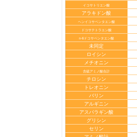
イコサトリエン酸
アラキドン酸
ヘンイコサペンタエン酸
ドコサテトラエン酸
n-6ドコサペンタエン酸
未同定
ロイシン
メチオニン
含硫アミノ酸合計
チロシン
トレオニン
バリン
アルギニン
アスパラギン酸
グリシン
セリン
アミノ酸計