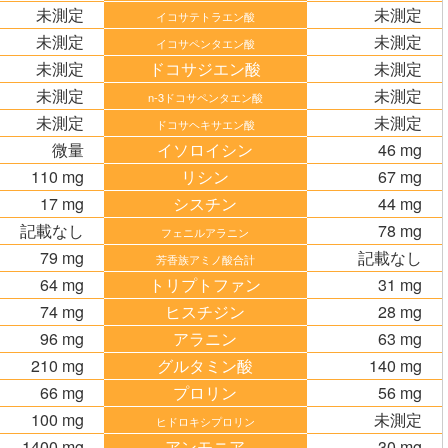
未測定
未測定
イコサテトラエン酸
未測定
未測定
イコサペンタエン酸
未測定
ドコサジエン酸
未測定
未測定
未測定
n-3ドコサペンタエン酸
未測定
未測定
ドコサヘキサエン酸
微量
イソロイシン
46 mg
110 mg
リシン
67 mg
17 mg
シスチン
44 mg
記載なし
78 mg
フェニルアラニン
79 mg
記載なし
芳香族アミノ酸合計
64 mg
トリプトファン
31 mg
74 mg
ヒスチジン
28 mg
96 mg
アラニン
63 mg
210 mg
グルタミン酸
140 mg
66 mg
プロリン
56 mg
100 mg
未測定
ヒドロキシプロリン
1400 mg
アンモニア
30 mg