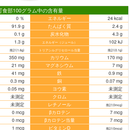
可食部100グラム中の含有量
0 ％
エネルギー
24 kcal
91.9 g
たんぱく質
2.4 g
0.1 g
炭水化物
4.3 g
1.3 g
102 kJ
エネルギー（ジュール）
推計(1.6g)
トリアシルグリセロール当量
推計(0.1g)
350 mg
カリウム
170 mg
21 mg
マグネシウム
7 mg
41 mg
鉄
0.9 mg
0.3 mg
銅
0.07 mg
0.05 mg
ヨウ素
未測定
未測定
クロム
未測定
未測定
レチノール
推計(0mcg)
0 mcg
βカロテン
7 mcg
0 mcg
βカロテン当量
7 mcg
1 mcg
ビタミンD
推計(0mcg)