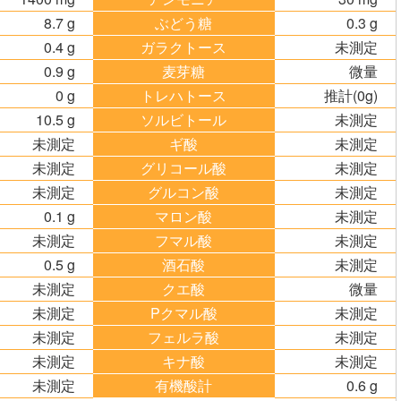
8.7 g
ぶどう糖
0.3 g
0.4 g
ガラクトース
未測定
0.9 g
麦芽糖
微量
0 g
トレハトース
推計(0g)
10.5 g
ソルビトール
未測定
未測定
ギ酸
未測定
未測定
グリコール酸
未測定
未測定
グルコン酸
未測定
0.1 g
マロン酸
未測定
未測定
フマル酸
未測定
0.5 g
酒石酸
未測定
未測定
クエ酸
微量
未測定
Pクマル酸
未測定
未測定
フェルラ酸
未測定
未測定
キナ酸
未測定
未測定
有機酸計
0.6 g