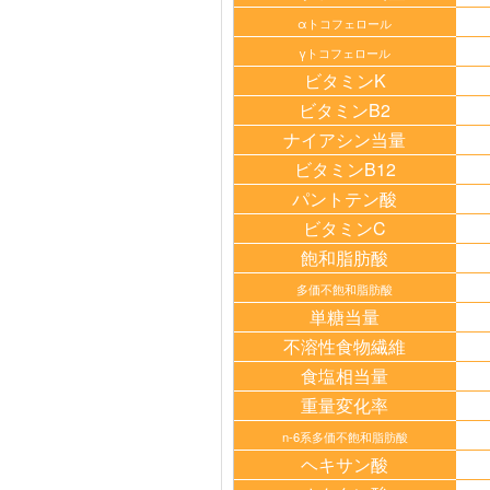
αトコフェロール
γトコフェロール
ビタミンK
ビタミンB2
ナイアシン当量
ビタミンB12
パントテン酸
ビタミンC
飽和脂肪酸
多価不飽和脂肪酸
単糖当量
不溶性食物繊維
食塩相当量
重量変化率
n-6系多価不飽和脂肪酸
ヘキサン酸