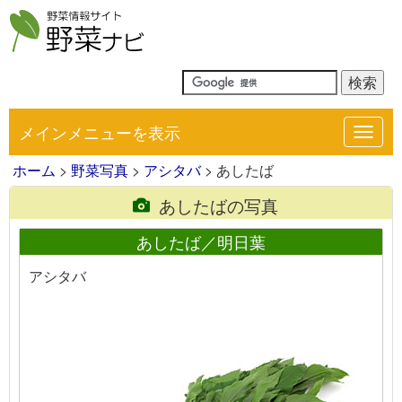
メインメニューを表示
Toggl
navig
ホーム
>
野菜写真
>
アシタバ
> あしたば
あしたばの写真
あしたば／明日葉
アシタバ