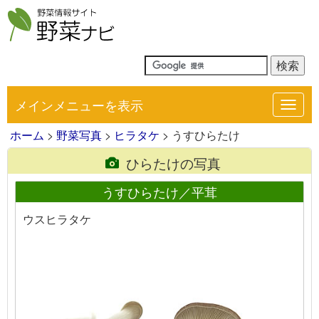
メインメニューを表示
Toggl
navig
ホーム
>
野菜写真
>
ヒラタケ
> うすひらたけ
ひらたけの写真
うすひらたけ／平茸
ウスヒラタケ