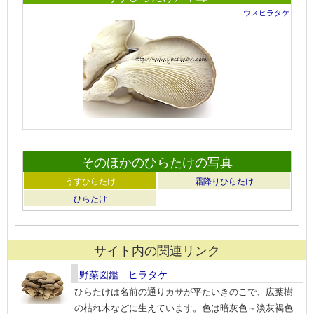
ウスヒラタケ
そのほかのひらたけの写真
うすひらたけ
霜降りひらたけ
ひらたけ
サイト内の関連リンク
野菜図鑑 ヒラタケ
ひらたけは名前の通りカサが平たいきのこで、広葉樹
の枯れ木などに生えています。色は暗灰色～淡灰褐色