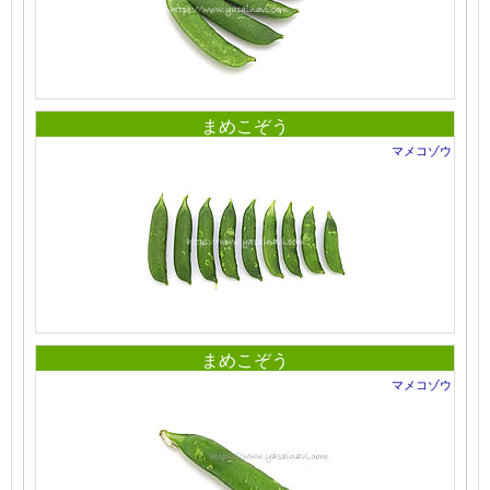
まめこぞう
マメコゾウ
まめこぞう
マメコゾウ