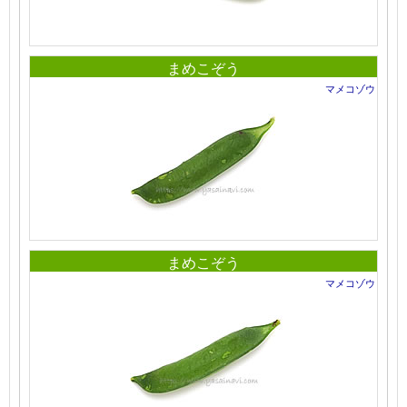
まめこぞう
マメコゾウ
まめこぞう
マメコゾウ