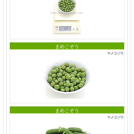
まめこぞう
マメコゾウ
まめこぞう
マメコゾウ