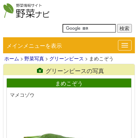
メインメニューを表示
Toggl
navig
ホーム
>
野菜写真
>
グリーンピース
> まめこぞう
グリーンピースの写真
まめこぞう
マメコゾウ