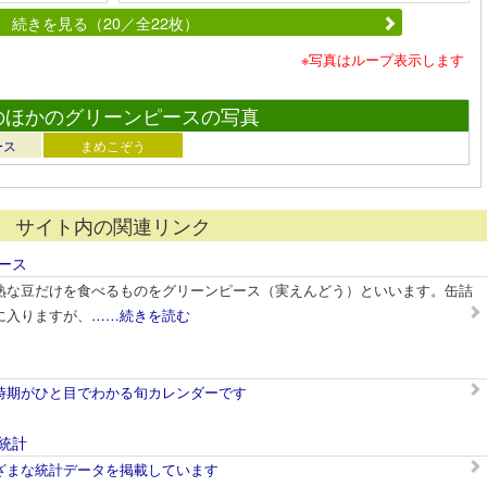
続きを見る（20／全22枚）
※写真はループ表示します
のほかのグリーンピースの写真
ース
まめこぞう
サイト内の関連リンク
ース
熟な豆だけを食べるものをグリーンピース（実えんどう）といいます。缶詰
に入りますが、
……続きを読む
時期がひと目でわかる旬カレンダーです
統計
ざまな統計データを掲載しています