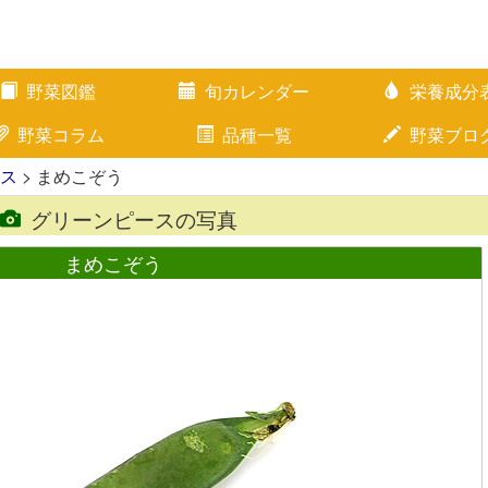
野菜図鑑
旬カレンダー
栄養成分
野菜コラム
品種一覧
野菜ブロ
ス
> まめこぞう
グリーンピースの写真
まめこぞう