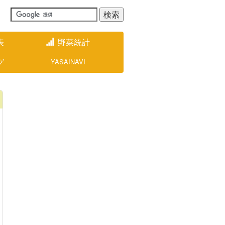
表
野菜統計
グ
YASAINAVI