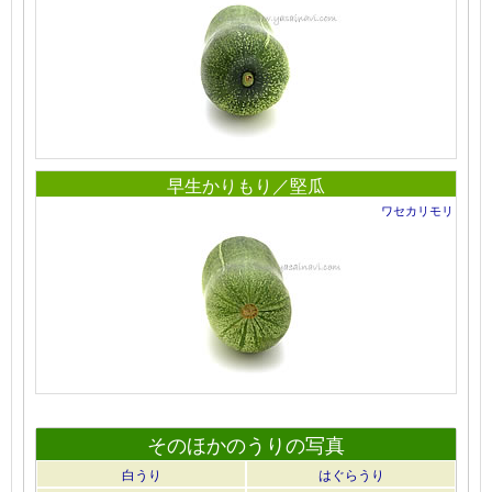
早生かりもり／堅瓜
ワセカリモリ
そのほかのうりの写真
白うり
はぐらうり