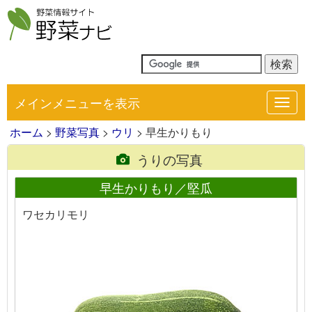
メインメニューを表示
Toggl
navig
ホーム
>
野菜写真
>
ウリ
> 早生かりもり
うりの写真
早生かりもり／堅瓜
ワセカリモリ