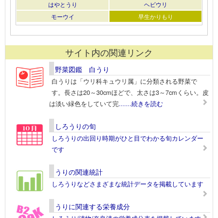
はやとうり
ヘビウリ
モーウイ
早生かりもり
サイト内の関連リンク
野菜図鑑 白うり
白うりは「ウリ科キュウリ属」に分類される野菜で
す。長さは20～30cmほどで、太さは3～7cmくらい。皮
は淡い緑色をしていて完
……続きを読む
しろうりの旬
しろうりの出回り時期がひと目でわかる旬カレンダー
です
うりの関連統計
しろうりなどさまざまな統計データを掲載しています
うりに関連する栄養成分